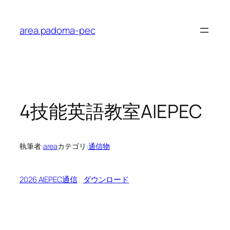
内
容
area.padoma-pec
を
ス
キ
ッ
プ
4技能英語教室AIEPEC
執筆者:
area
カテゴリ:
通信物
2026 AIEPEC通信
ダウンロード